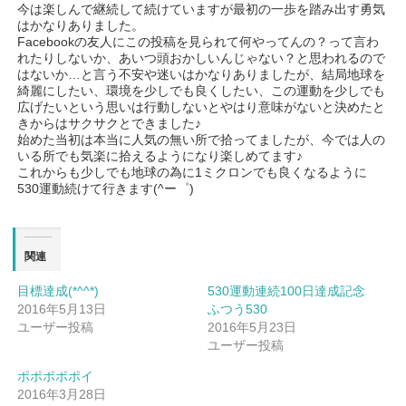
今は楽しんで継続して続けていますが最初の一歩を踏み出す勇気
はかなりありました。
Facebookの友人にこの投稿を見られて何やってんの？って言わ
れたりしないか、あいつ頭おかしいんじゃない？と思われるので
はないか…と言う不安や迷いはかなりありましたが、結局地球を
綺麗にしたい、環境を少しでも良くしたい、この運動を少しでも
広げたいという思いは行動しないとやはり意味がないと決めたと
きからはサクサクとできました♪
始めた当初は本当に人気の無い所で拾ってましたが、今では人の
いる所でも気楽に拾えるようになり楽しめてます♪
これからも少しでも地球の為に1ミクロンでも良くなるように
530運動続けて行きます(^ー゜)
関連
目標達成(*^^*)
530運動連続100日達成記念
2016年5月13日
ふつう530
ユーザー投稿
2016年5月23日
ユーザー投稿
ポポポポポイ
2016年3月28日