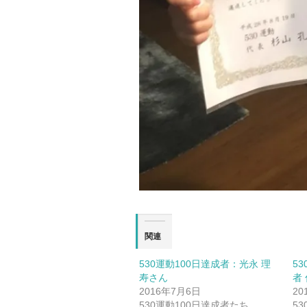
関連
530運動100日達成者：光永 理
5
寿さん
者
2016年7月6日
20
530運動100日達成者たち
5