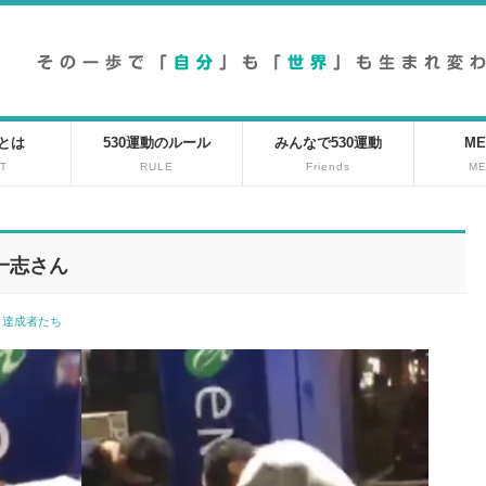
動とは
530運動のルール
みんなで530運動
ME
T
RULE
Friends
M
 一志さん
0日達成者たち