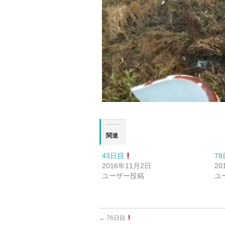
関連
43日目
7
2016年11月2日
20
ユーザー投稿
ユ
←
76日目