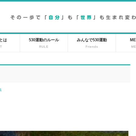
動とは
530運動のルール
みんなで530運動
ME
T
RULE
Friends
M
投稿