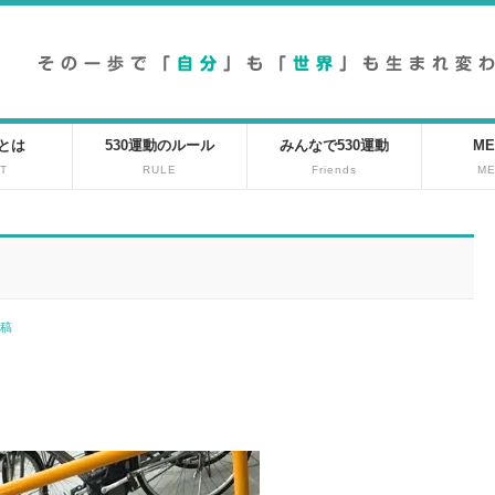
動とは
530運動のルール
みんなで530運動
ME
T
RULE
Friends
M
投稿