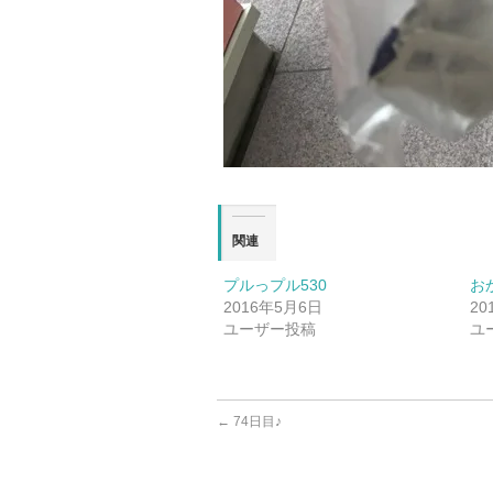
関連
プルっプル530
お
2016年5月6日
20
ユーザー投稿
ユ
←
74日目♪