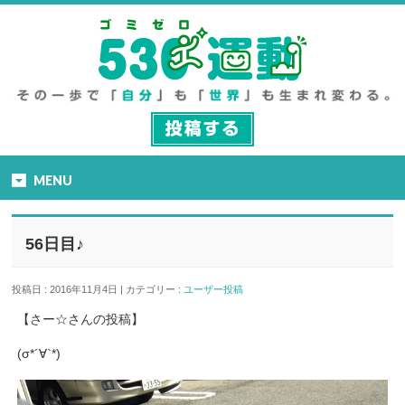
MENU
56日目♪
投稿日 : 2016年11月4日 | カテゴリー :
ユーザー投稿
【さー☆さんの投稿】
(σ*´∀`*)