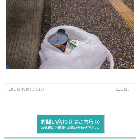
←
19日目(投稿し忘れ分)
21日目。
→