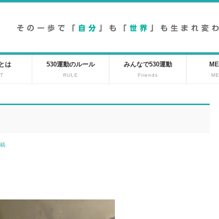
動とは
530運動のルール
みんなで530運動
ME
T
RULE
Friends
M
投稿