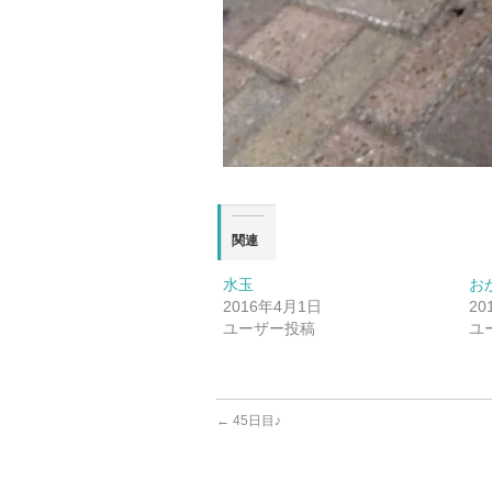
関連
水玉
お
2016年4月1日
20
ユーザー投稿
ユ
←
45日目♪