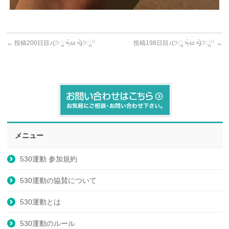
←
投稿200日目♪(੭ु ˃̶͈̀ ω ˂̶͈́)੭ु⁾⁾
投稿198日目♪(੭ु ˃̶͈̀ ω ˂̶͈́)੭ु⁾⁾
→
メニュー
530運動 参加規約
530運動の協賛について
530運動とは
530運動のルール