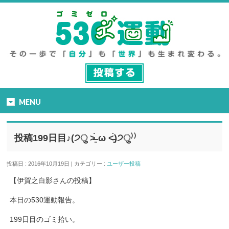
MENU
投稿199日目♪(੭ु ˃̶͈̀ ω ˂̶͈́)੭ु⁾⁾
投稿日 : 2016年10月19日 | カテゴリー :
ユーザー投稿
【伊賀之白影さんの投稿】
本日の530運動報告。
199日目のゴミ拾い。