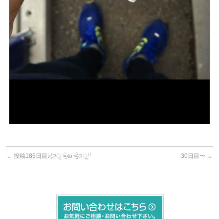
←
投稿186日目♪(੭ु ˃̶͈̀ ω ˂̶͈́)੭ु⁾⁾
30日目〜
→