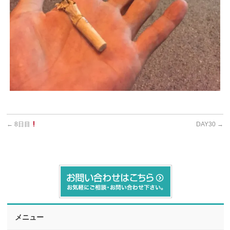
←
8日目
DAY30
→
メニュー