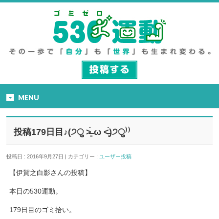
MENU
投稿179日目♪(੭ु ˃̶͈̀ ω ˂̶͈́)੭ु⁾⁾
投稿日 : 2016年9月27日 | カテゴリー :
ユーザー投稿
【伊賀之白影さんの投稿】
本日の530運動。
179日目のゴミ拾い。