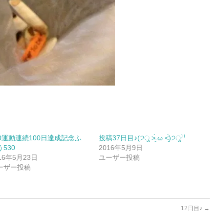
30運動連続100日達成記念ふ
投稿37日目♪(੭ु ˃̶͈̀ ω ˂̶͈́)੭ु⁾⁾
530
2016年5月9日
16年5月23日
ユーザー投稿
ーザー投稿
12日目♪
→