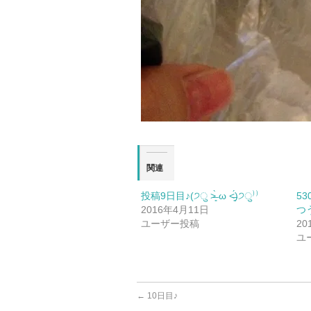
関連
投稿9日目♪(੭ु ˃̶͈̀ ω ˂̶͈́)੭ु⁾⁾
5
2016年4月11日
つう
ユーザー投稿
20
ユ
←
10日目♪