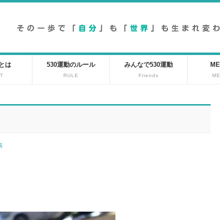
動とは
530運動のルール
みんなで530運動
ME
T
RULE
Friends
M
投稿