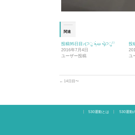
関連
投稿95日目♪(੭ु ˃̶͈̀ ω ˂̶͈́)੭ु⁾⁾
投稿1
2016年7月4日
20
ユーザー投稿
ユ
←
14日目〜
530運動とは
530運動