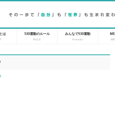
動とは
530運動のルール
みんなで530運動
ME
T
RULE
Friends
M
⁾
投稿