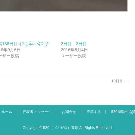
58日目♪(੭ु ˃̶͈̀ ω ˂̶͈́)੭ु⁾⁾
2日目 3日目
16年9月6日
2016年8月4日
ーザー投稿
ユーザー投稿
10日目♪
→
のルール
代表者メッセージ
お問合せ
投稿する
530運動の協
Copyright ©
530（ゴミゼロ）運動
All Rights Reserved.