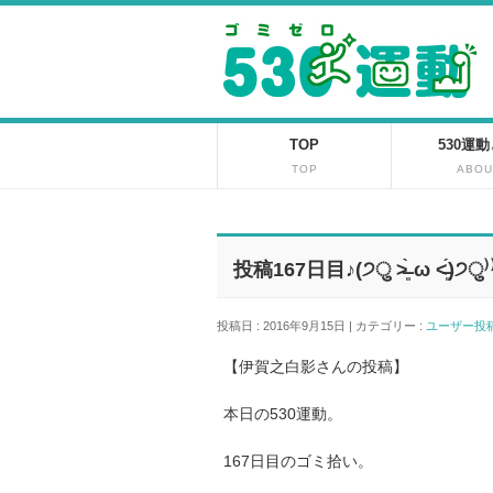
TOP
530運
TOP
ABOU
投稿167日目♪(੭ु ˃̶͈̀ ω ˂̶͈́)੭ु⁾
投稿日 : 2016年9月15日 | カテゴリー :
ユーザー
【伊賀之白影さんの投稿】
本日の530運動。
167日目のゴミ拾い。