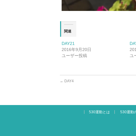
関連
DAY21
DA
2016年9月20日
20
ユーザー投稿
ユ
←
DAY4
530運動とは
530運動