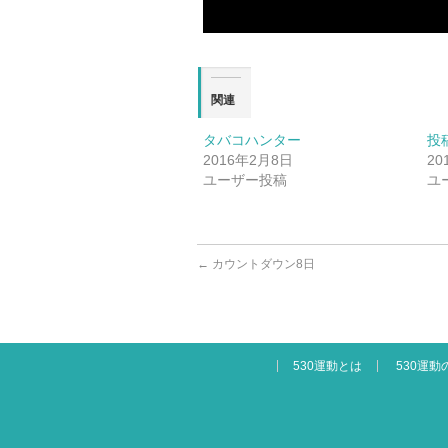
関連
タバコハンター
投稿6
2016年2月8日
20
ユーザー投稿
ユ
←
カウントダウン8日
530運動とは
530運動