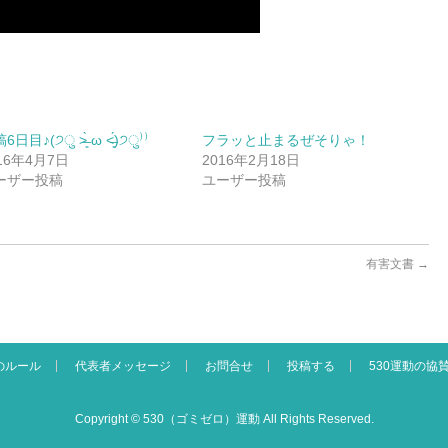
日目♪(੭ु ˃̶͈̀ ω ˂̶͈́)੭ु⁾⁾
フラッと止まるぜそりゃ！
16年4月7日
2016年2月18日
ーザー投稿
ユーザー投稿
有害文書
→
のルール
代表者メッセージ
お問合せ
投稿する
530運動の協
Copyright ©
530（ゴミゼロ）運動
All Rights Reserved.