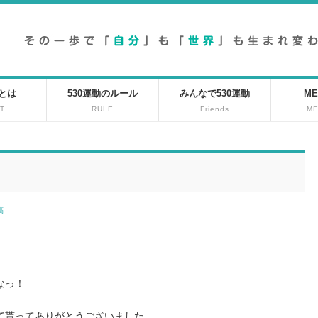
動とは
530運動のルール
みんなで530運動
ME
T
RULE
Friends
M
投稿
なっ！
て貰ってありがとうございました。