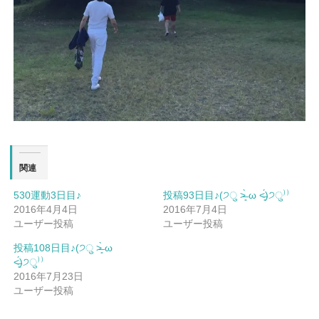
関連
530運動3日目♪
投稿93日目♪(੭ु ˃̶͈̀ ω ˂̶͈́)੭ु⁾⁾
2016年4月4日
2016年7月4日
ユーザー投稿
ユーザー投稿
投稿108日目♪(੭ु ˃̶͈̀ ω
˂̶͈́)੭ु⁾⁾
2016年7月23日
ユーザー投稿