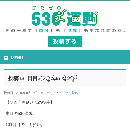
MENU
投稿131日目♪(੭ु ˃̶͈̀ ω ˂̶͈́)੭ु⁾⁾
投稿日 : 2016年8月10日 | カテゴリー :
ユーザー投稿
【伊賀之白影さんの投稿】
本日の530運動。
131日目のゴミ拾い。