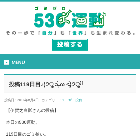
MENU
投稿119日目♪(੭ु ˃̶͈̀ ω ˂̶͈́)੭ु⁾⁾
投稿日 : 2016年8月4日 | カテゴリー :
ユーザー投稿
【伊賀之白影さんの投稿】
本日の530運動。
119日目のゴミ拾い。