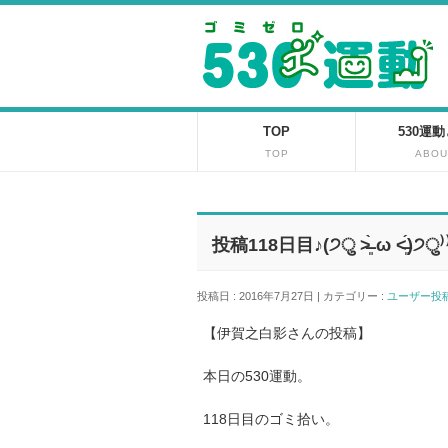
TOP
530運
TOP
ABOU
投稿118日目♪(੭ु ˃̶͈̀ ω ˂̶͈́)੭ु⁾
投稿日 : 2016年7月27日 | カテゴリー :
ユーザー
【伊賀之白影さんの投稿】
本日の530運動。
118日目のゴミ拾い。