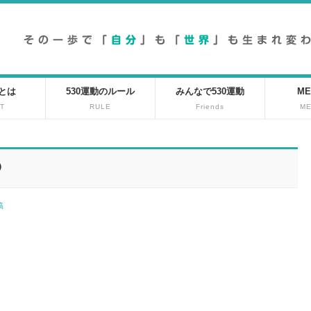
動とは
530運動のルール
みんなで530運動
ME
T
RULE
Friends
M
⁾
投稿