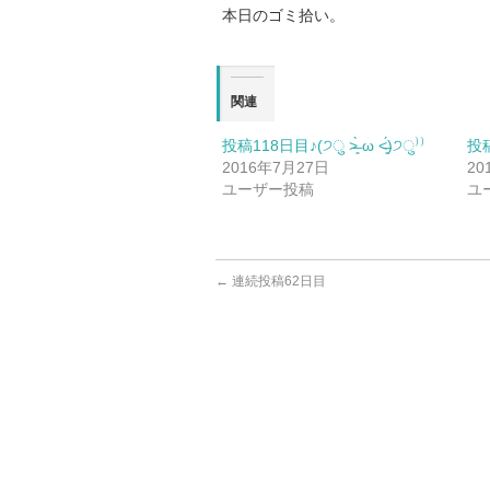
本日のゴミ拾い。
関連
投稿118日目♪(੭ु ˃̶͈̀ ω ˂̶͈́)੭ु⁾⁾
投稿9
2016年7月27日
20
ユーザー投稿
ユ
←
連続投稿62日目