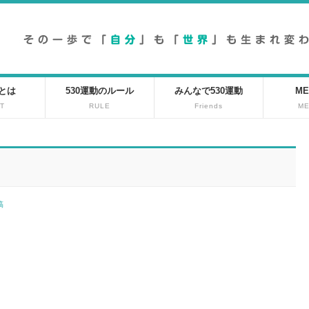
動とは
530運動のルール
みんなで530運動
ME
T
RULE
Friends
M
投稿