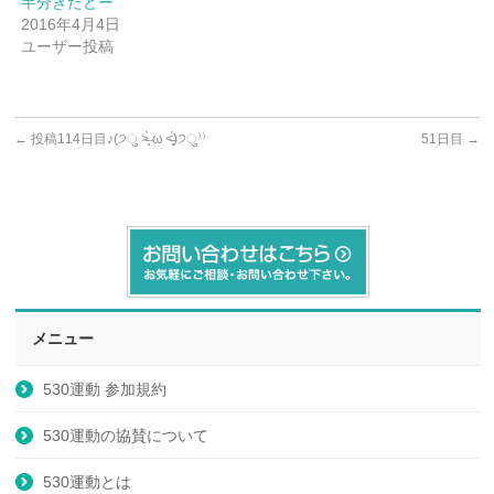
半分きたどー
2016年4月4日
ユーザー投稿
←
投稿114日目♪(੭ु ˃̶͈̀ ω ˂̶͈́)੭ु⁾⁾
51日目
→
メニュー
530運動 参加規約
530運動の協賛について
530運動とは