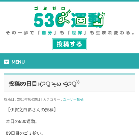
MENU
投稿89日目♪(੭ु ˃̶͈̀ ω ˂̶͈́)੭ु⁾⁾
投稿日 : 2016年6月29日 | カテゴリー :
ユーザー投稿
【伊賀之白影さんの投稿】
本日の530運動。
89日目のゴミ拾い。