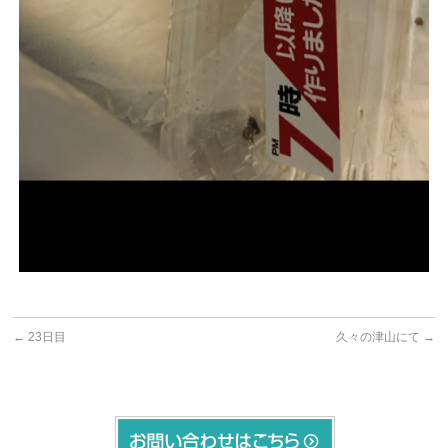
←
23日目
久々の津山にて
→