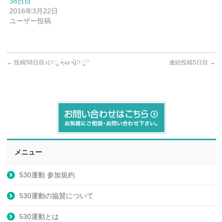
38日目
2016年3月22日
ユーザー投稿
←
投稿58日目♪(੭ु ˃̶͈̀ ω ˂̶͈́)੭ु⁾⁾
連続投稿5日目
→
メニュー
530運動 参加規約
530運動の協賛について
530運動とは