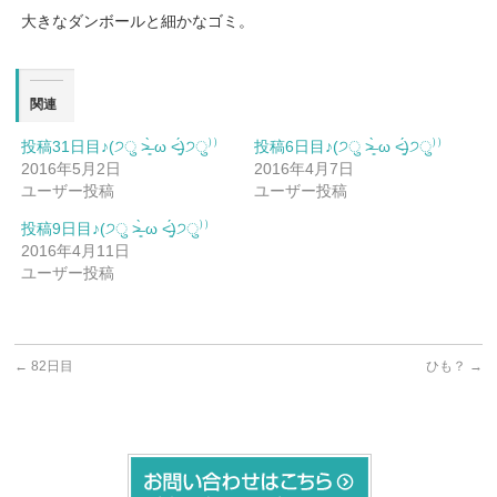
大きなダンボールと細かなゴミ。
関連
投稿31日目♪(੭ु ˃̶͈̀ ω ˂̶͈́)੭ु⁾⁾
投稿6日目♪(੭ु ˃̶͈̀ ω ˂̶͈́)੭ु⁾⁾
2016年5月2日
2016年4月7日
ユーザー投稿
ユーザー投稿
投稿9日目♪(੭ु ˃̶͈̀ ω ˂̶͈́)੭ु⁾⁾
2016年4月11日
ユーザー投稿
←
82日目
ひも？
→