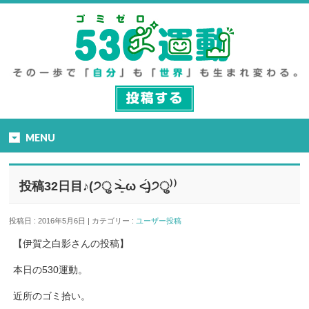
MENU
投稿32日目♪(੭ु ˃̶͈̀ ω ˂̶͈́)੭ु⁾⁾
投稿日 : 2016年5月6日 | カテゴリー :
ユーザー投稿
【伊賀之白影さんの投稿】
本日の530運動。
近所のゴミ拾い。