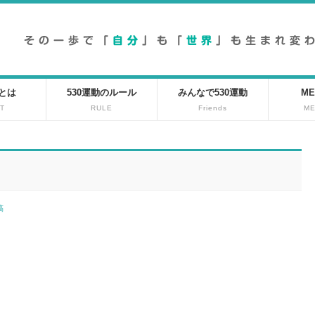
動とは
530運動のルール
みんなで530運動
ME
T
RULE
Friends
M
投稿