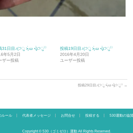
1日目♪(੭ु ˃̶͈̀ ω ˂̶͈́)੭ु⁾⁾
投稿19日目♪(੭ु ˃̶͈̀ ω ˂̶͈́)੭ु⁾⁾
16年5月2日
2016年4月20日
ーザー投稿
ユーザー投稿
投稿29日目♪(੭ु ˃̶͈̀ ω ˂̶͈́)੭ु⁾⁾
→
のルール
代表者メッセージ
お問合せ
投稿する
530運動の協
Copyright ©
530（ゴミゼロ）運動
All Rights Reserved.