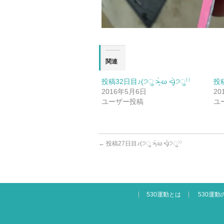
関連
投稿32日目♪(੭ु ˃̶͈̀ ω ˂̶͈́)੭ु⁾⁾
投稿3
2016年5月6日
20
ユーザー投稿
ユ
←
投稿27日目♪(੭ु ˃̶͈̀ ω ˂̶͈́)੭ु⁾⁾
530運動とは
530運動