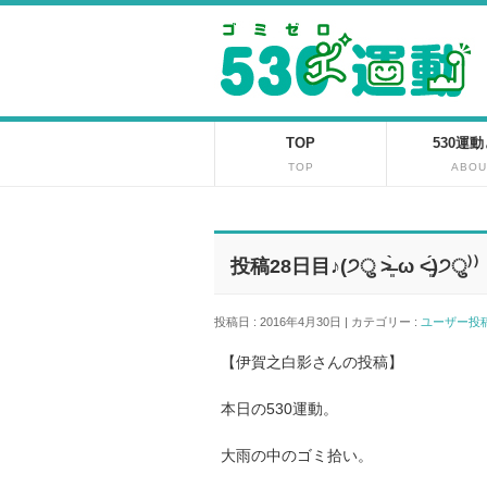
TOP
530運
TOP
ABOU
投稿28日目♪(੭ु ˃̶͈̀ ω ˂̶͈́)੭ु⁾⁾
投稿日 : 2016年4月30日 | カテゴリー :
ユーザー
【伊賀之白影さんの投稿】
本日の530運動。
大雨の中のゴミ拾い。