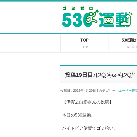
TOP
530運
TOP
ABOU
投稿19日目♪(੭ु ˃̶͈̀ ω ˂̶͈́)੭ु⁾⁾
投稿日 : 2016年4月20日 | カテゴリー :
ユーザー
【伊賀之白影さんの投稿】
本日の530運動。
ハイトピア伊賀でゴミ拾い。