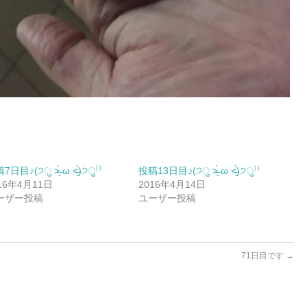
日目♪(੭ु ˃̶͈̀ ω ˂̶͈́)੭ु⁾⁾
投稿13日目♪(੭ु ˃̶͈̀ ω ˂̶͈́)੭ु⁾⁾
16年4月11日
2016年4月14日
ーザー投稿
ユーザー投稿
71日目です
→