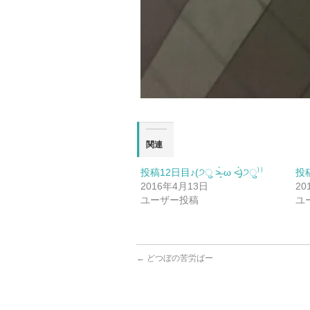
関連
投稿12日目♪(੭ु ˃̶͈̀ ω ˂̶͈́)੭ु⁾⁾
投稿7
2016年4月13日
20
ユーザー投稿
ユ
←
どつぼの苦労ばー