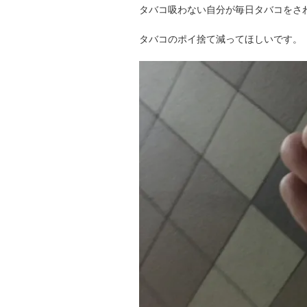
タバコ吸わない自分が毎日タバコをさ
タバコのポイ捨て減ってほしいです。