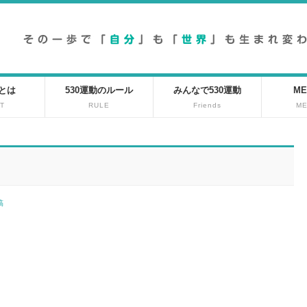
動とは
530運動のルール
みんなで530運動
ME
T
RULE
Friends
M
投稿