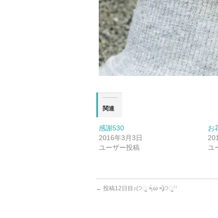
関連
感謝530
お
2016年3月3日
20
ユーザー投稿
ユ
←
投稿12日目♪(੭ु ˃̶͈̀ ω ˂̶͈́)੭ु⁾⁾