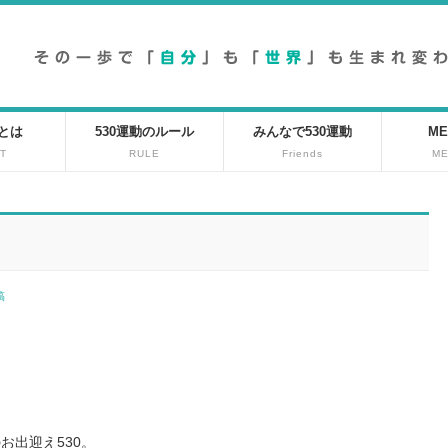
動とは
530運動のルール
みんなで530運動
ME
T
RULE
Friends
M
投稿
お出迎え530。