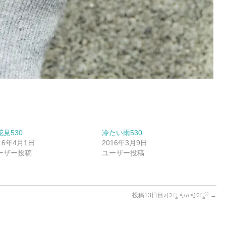
花見530
冷たい雨530
16年4月1日
2016年3月9日
ーザー投稿
ユーザー投稿
投稿13日目♪(੭ु ˃̶͈̀ ω ˂̶͈́)੭ु⁾⁾
→