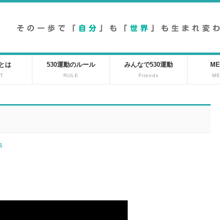
動とは
530運動のルール
みんなで530運動
ME
T
RULE
Friends
M
投稿