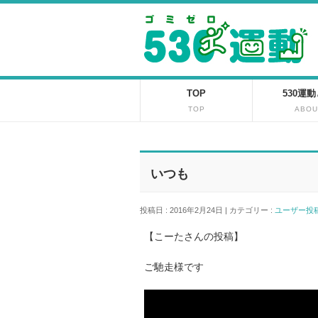
TOP
530運
TOP
ABOU
いつも
投稿日 : 2016年2月24日 | カテゴリー :
ユーザー
【こーたさんの投稿】
ご馳走様です