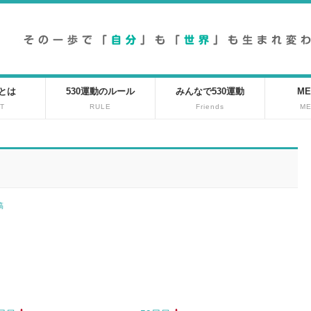
動とは
530運動のルール
みんなで530運動
ME
T
RULE
Friends
M
投稿