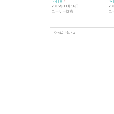
56日目
8
2016年11月16日
20
ユーザー投稿
ユ
←
やっぱりタバコ