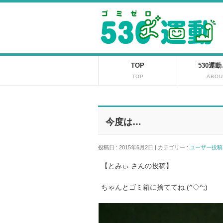
TOP
530運
TOP
ABOU
今度は…
投稿日 : 2015年6月2日 | カテゴリー :
ユーザー投
【とみぃ さんの投稿】
ちゃんとゴミ箱に捨ててね (^◇^;)