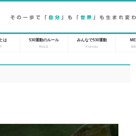
動とは
530運動のルール
みんなで530運動
ME
T
RULE
Friends
M
稿