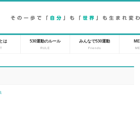
動とは
530運動のルール
みんなで530運動
ME
T
RULE
Friends
M
投稿