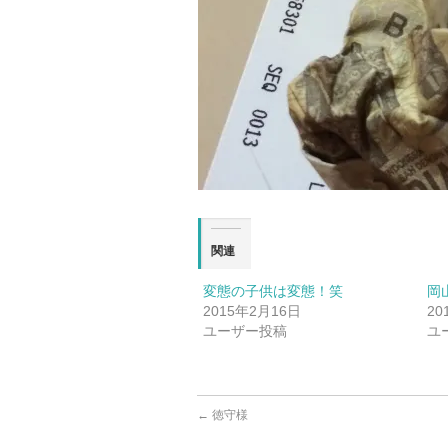
関連
変態の子供は変態！笑
岡
2015年2月16日
20
ユーザー投稿
ユ
←
徳守様